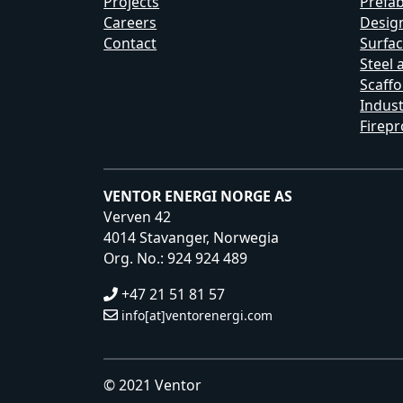
Projects
Prefa
Careers
Design
Contact
Surfac
Steel 
Scaffo
Indust
Firepr
VENTOR ENERGI NORGE AS
Verven 42
4014 Stavanger, Norwegia
Org. No.: 924 924 489
+47 21 51 81 57
info[at]ventorenergi.com
© 2021 Ventor