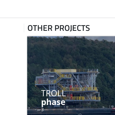
OTHER PROJECTS
TROLL
phase
3