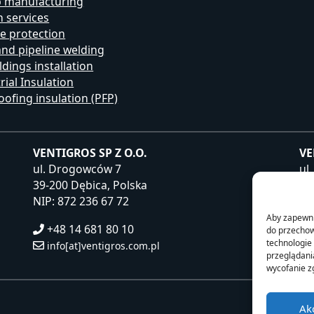
b manufacturing
 services
e protection
and pipeline welding
ldings installation
rial Insulation
oofing insulation (PFP)
VENTIGROS SP Z O.O.
VE
ul. Drogowców 7
ul
39-200 Dębica, Polska
39
NIP: 872 236 67 72
NI
Aby zapewnić
+48 14 681 80 10
do przechow
technologie
info[at]ventigros.com.pl
przeglądania
wycofanie z
Ak