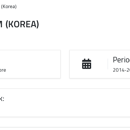
 (Korea)
M
(KOREA)
Perio
ore
2014-2
k: