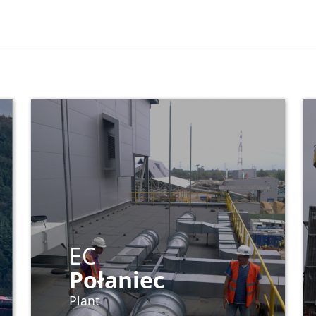
EC
Połaniec
Plant