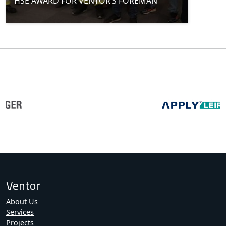
HSE AWARD FOR VENTOR’S FOREMAN
Ventor
About Us
Services
Projects