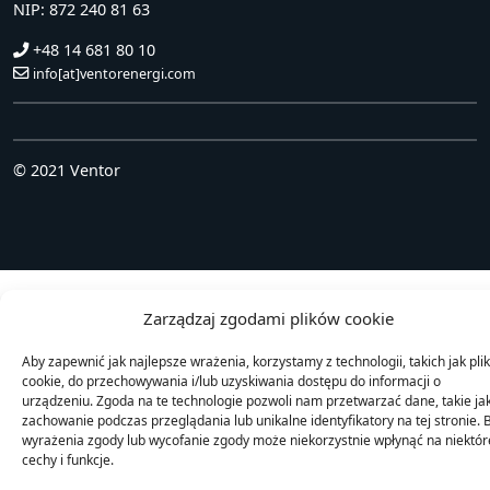
NIP: 872 240 81 63
+48 14 681 80 10
info[at]ventorenergi.com
© 2021 Ventor
Zarządzaj zgodami plików cookie
Aby zapewnić jak najlepsze wrażenia, korzystamy z technologii, takich jak plik
cookie, do przechowywania i/lub uzyskiwania dostępu do informacji o
urządzeniu. Zgoda na te technologie pozwoli nam przetwarzać dane, takie ja
zachowanie podczas przeglądania lub unikalne identyfikatory na tej stronie. 
wyrażenia zgody lub wycofanie zgody może niekorzystnie wpłynąć na niektór
cechy i funkcje.