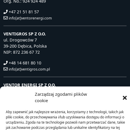
Org. No.: 924 924 489
+47 21 51 81 57
info[at]ventorenergi.com
VENTIGROS SP Z O.O.
ul. Drogowców 7
39-200 Dębica, Polska
NIP: 872 236 67 72
+48 14 681 80 10
info[at]ventigros.com.pl
VENTOR ENERGI SP Z O.O.
ul. Drogowców 7
Zarządzaj zgodami plików
39-200 Dębica, Polska
cookie
NIP: 872 240 81 63
Aby zapewnić jak najlepsze wrażenia, korzystamy z technologii, takich jak
+48 14 681 80 10
pliki cookie, do przechowywania i/lub uzyskiwania dostępu do informacji o
info[at]ventorenergi.com
urządzeniu. Zgoda na te technologie pozwoli nam przetwarzać dane, takie
jak zachowanie podczas przeglądania lub unikalne identyfikatory na tej