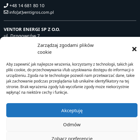
+48 14 681 80 10
info[at]ventigros.com.pl
VENTOR ENERGI SP Z O.O.
ul. Drogowców 7
39-200 Dębica, Polska
Zarządzaj zgodami plików
NIP: 872 240 81 63
cookie
+48 14 681 80 10
Aby zapewnić jak najlepsze wrażenia, korzystamy z technologii, takich jak
info[at]ventorenergi.com
pliki cookie, do przechowywania i/lub uzyskiwania dostępu do informacji o
urządzeniu. Zgoda na te technologie pozwoli nam przetwarzać dane, takie
jak zachowanie podczas przeglądania lub unikalne identyfikatory na tej
stronie. Brak wyrażenia zgody lub wycofanie zgody może niekorzystnie
wpłynąć na niektóre cechy i funkcje.
© 2021 Ventor
Akceptuję
Odmów
Zobacz preferencje