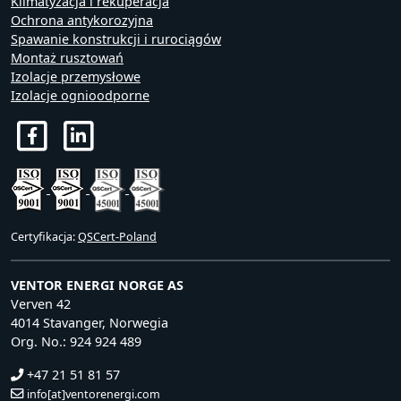
Klimatyzacja i rekuperacja
Ochrona antykorozyjna
Spawanie konstrukcji i rurociągów
Montaż rusztowań
Izolacje przemysłowe
Izolacje ognioodporne
Certyfikacja:
QSCert-Poland
VENTOR ENERGI NORGE AS
Verven 42
4014 Stavanger, Norwegia
Org. No.: 924 924 489
+47 21 51 81 57
info[at]ventorenergi.com