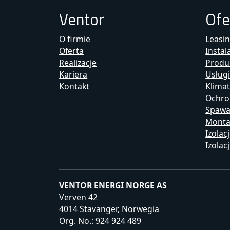
Ventor
Ofe
O firmie
Leasi
Oferta
Instal
Realizacje
Produ
Kariera
Usług
Kontakt
Klimat
Ochro
Spawan
Monta
Izolac
Izola
VENTOR ENERGI NORGE AS
Verven 42
4014 Stavanger, Norwegia
Org. No.: 924 924 489