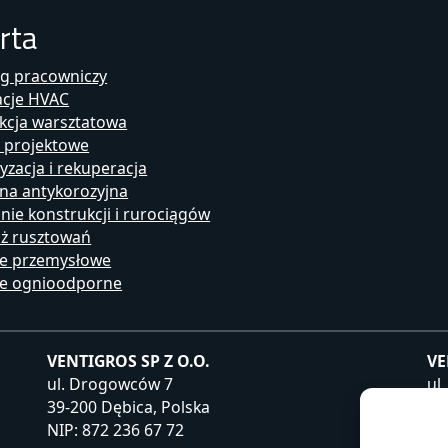
rta
ng pracowniczy
acje HVAC
kcja warsztatowa
i projektowe
yzacja i rekuperacja
na antykorozyjna
ie konstrukcji i rurociągów
ż rusztowań
je przemysłowe
cje ognioodporne
VENTIGROS SP Z O.O.
VE
ul. Drogowców 7
ul
39-200 Dębica, Polska
39
NIP: 872 236 67 72
NI