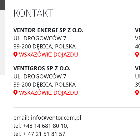
KONTAKT
VENTOR ENERGI SP Z O.O.
V
UL. DROGOWCÓW 7
V
39-200 DĘBICA, POLSKA
4
WSKAZÓWKI DOJAZDU
VENTIGROS SP Z O.O.
V
UL. DROGOWCÓW 7
U
39-200 DĘBICA, POLSKA
3
WSKAZÓWKI DOJAZDU
email: info@ventor.com.pl
tel. +48 14 681 80 10,
tel. + 47 21 51 81 57