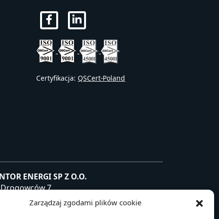
Certyfikacja:
QSCert-Poland
NTOR ENERGI SP Z O.O.
. Drogowców 7
-200 Dębica, Polska
Zarządzaj zgodami plików cookie
P: 872 240 81 63