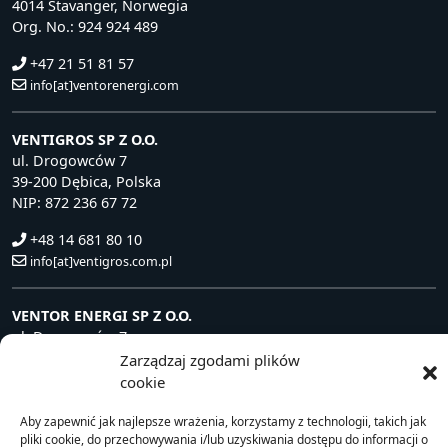
4014 Stavanger, Norwegia
Org. No.: 924 924 489
+47 21 51 81 57
info[at]ventorenergi.com
VENTIGROS SP Z O.O.
ul. Drogowców 7
39-200 Dębica, Polska
NIP: 872 236 67 72
+48 14 681 80 10
info[at]ventigros.com.pl
VENTOR ENERGI SP Z O.O.
ul. Drogowców 7
39-200 Dębica, Polska
Zarządzaj zgodami plików
NIP: 872 240 81 63
cookie
+48 14 681 80 10
Aby zapewnić jak najlepsze wrażenia, korzystamy z technologii, takich jak
info[at]ventorenergi.com
pliki cookie, do przechowywania i/lub uzyskiwania dostępu do informacji o