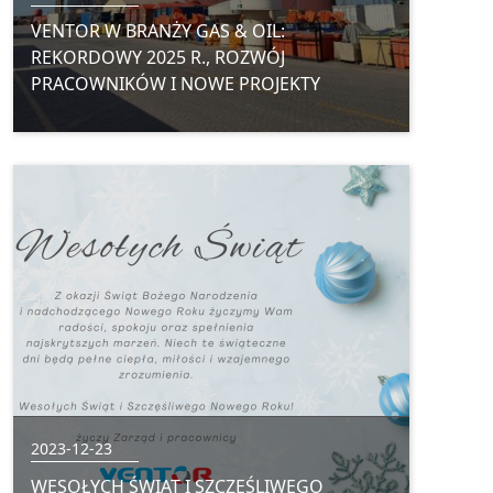
VENTOR W BRANŻY GAS & OIL:
REKORDOWY 2025 R., ROZWÓJ
PRACOWNIKÓW I NOWE PROJEKTY
2023-12-23
WESOŁYCH ŚWIĄT I SZCZĘŚLIWEGO