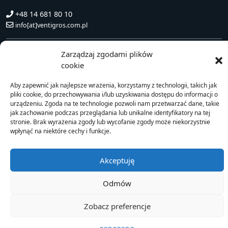
+48 14 681 80 10
info[at]ventigros.com.pl
VENTOR ENERGI SP Z O.O.
Zarządzaj zgodami plików
ul. Drogowców 7
cookie
39-200 Dębica, Polska
NIP: 872 240 81 63
Aby zapewnić jak najlepsze wrażenia, korzystamy z technologii, takich jak
pliki cookie, do przechowywania i/lub uzyskiwania dostępu do informacji o
+48 14 681 80 10
urządzeniu. Zgoda na te technologie pozwoli nam przetwarzać dane, takie
jak zachowanie podczas przeglądania lub unikalne identyfikatory na tej
info[at]ventorenergi.com
stronie. Brak wyrażenia zgody lub wycofanie zgody może niekorzystnie
wpłynąć na niektóre cechy i funkcje.
© 2021 Ventor
Akceptuję
Odmów
Zobacz preferencje