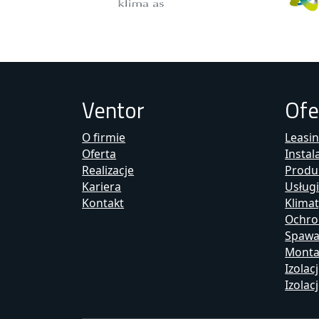
Ventor
Ofe
O firmie
Leasi
Oferta
Instal
Realizacje
Produ
Kariera
Usług
Kontakt
Klimat
Ochro
Spawan
Monta
Izolac
Izola