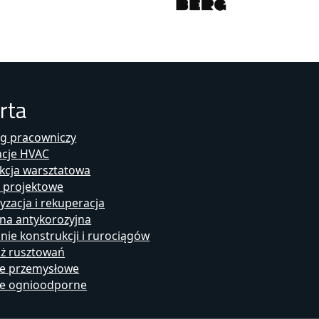
rta
ng pracowniczy
acje HVAC
kcja warsztatowa
i projektowe
yzacja i rekuperacja
na antykorozyjna
ie konstrukcji i rurociągów
ż rusztowań
je przemysłowe
cje ognioodporne