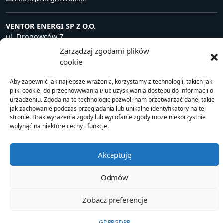
VENTOR ENERGI SP Z O.O.
ul. Drogowców 7
39-200 Dębica, Polska
Zarządzaj zgodami plików
NIP: 872 240 81 63
cookie
+48 14 681 80 10
Aby zapewnić jak najlepsze wrażenia, korzystamy z technologii, takich jak
info[at]ventorenergi.com
pliki cookie, do przechowywania i/lub uzyskiwania dostępu do informacji o
urządzeniu. Zgoda na te technologie pozwoli nam przetwarzać dane, takie
jak zachowanie podczas przeglądania lub unikalne identyfikatory na tej
stronie. Brak wyrażenia zgody lub wycofanie zgody może niekorzystnie
wpłynąć na niektóre cechy i funkcje.
© 2021 Ventor
Akceptuję
Odmów
Zobacz preferencje
GDPR
GDPR