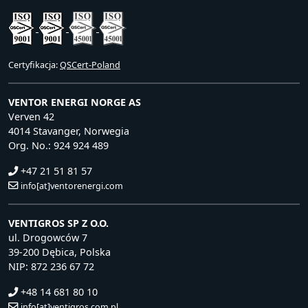
Certyfikacja:
QSCert-Poland
VENTOR ENERGI NORGE AS
Verven 42
4014 Stavanger, Norwegia
Org. No.: 924 924 489
+47 21 51 81 57
info[at]ventorenergi.com
VENTIGROS SP Z O.O.
ul. Drogowców 7
39-200 Dębica, Polska
NIP: 872 236 67 72
+48 14 681 80 10
info[at]ventigros.com.pl