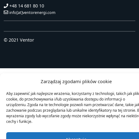
+48 14 681 80 10
info[at]ventorenergi.com
© 2021 Ventor
Zarządzaj zgodami plików cookie
Aby zapewnić jak najlepsze wrażenia, korzystamy z technologii, takich jak plik
cookie, do przechowywania i/lub uzyskiwania dostępu do informacji o
urządzeniu. Zgoda na te technologie pozwoli nam przetwarzać dane, takie ja
zachowanie podczas przeglądania lub unikalne identyfikatory na tej stronie. 
wyrażenia zgody lub wycofanie zgody może niekorzystnie wpłynąć na niektór
cechy i funkcje.