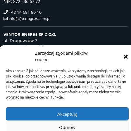
NIP: 872 236 67 72
+48 14 681 80 10
info[at]ventigros.com.pl
VENTOR ENERGI SP Z O.O.
ul. Drogowców 7
39-200 Dębica, Polska
NIP: 872 240 81 63
Zarządzaj zgodami plików
cookie
+48 14 681 80 10
info[at]ventorenergi.com
Aby zapewnić jak najlepsze wrażenia, korzystamy z technologii, takich jak
pliki cookie, do przechowywania i/lub uzyskiwania dostępu do informacji o
urządzeniu. Zgoda na te technologie pozwoli nam przetwarzać dane, takie
jak zachowanie podczas przeglądania lub unikalne identyfikatory na tej
stronie. Brak wyrażenia zgody lub wycofanie zgody może niekorzystnie
© 2021 Ventor
wpłynąć na niektóre cechy i funkcje.
Akceptuję
Odmów