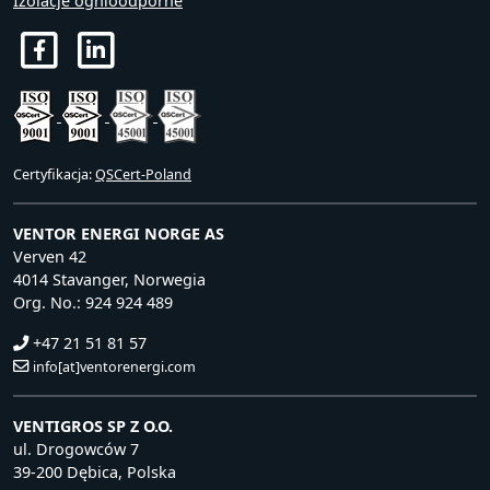
Izolacje ognioodporne
Certyfikacja:
QSCert-Poland
VENTOR ENERGI NORGE AS
Verven 42
4014 Stavanger, Norwegia
Org. No.: 924 924 489
+47 21 51 81 57
info[at]ventorenergi.com
VENTIGROS SP Z O.O.
ul. Drogowców 7
39-200 Dębica, Polska